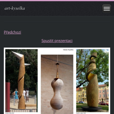
art-kyselka
Předchozí
Spustit prezentaci