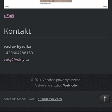
« Zpět
Kontakt
václav kyselka
+420604288153
vaky@vol
ny.cz
© 2014 Všechna práva vyhrazena.
Vytvořeno službou
Webnode
Zobrazit:
Mobilní verzi
|
Standardní verzi