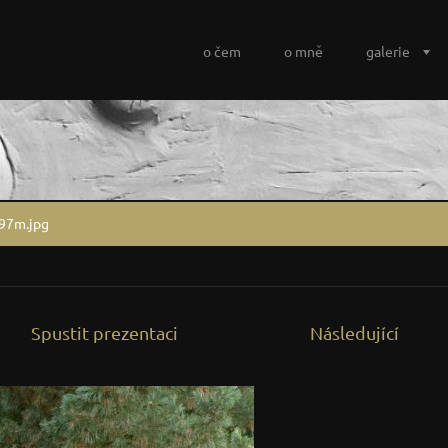
o čem
o mně
galerie
97m.jpg
Spustit prezentaci
Následující