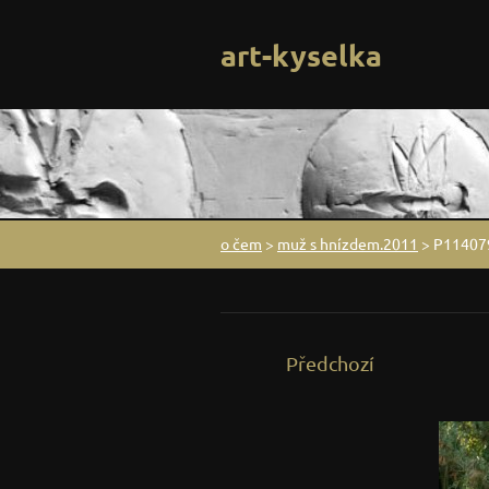
art-kyselka
o čem
>
muž s hnízdem.2011
>
P11407
Předchozí