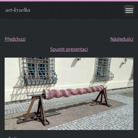
art-kyselka
Předchozí
Následující
Spustit prezentaci