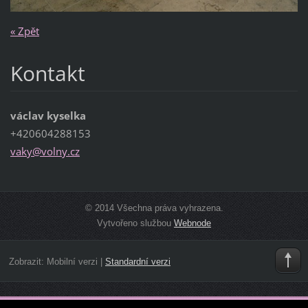
« Zpět
Kontakt
václav kyselka
+420604288153
vaky@vol
ny.cz
© 2014 Všechna práva vyhrazena.
Vytvořeno službou
Webnode
Zobrazit:
Mobilní verzi
|
Standardní verzi