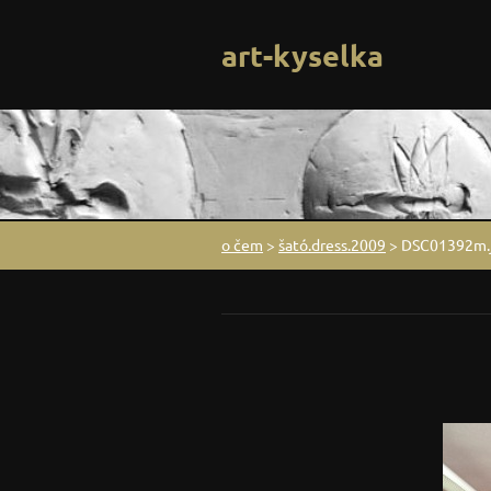
art-kyselka
o čem
>
šató.dress.2009
>
DSC01392m.