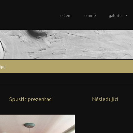
o čem
o mně
galerie
jpg
Spustit prezentaci
Následující