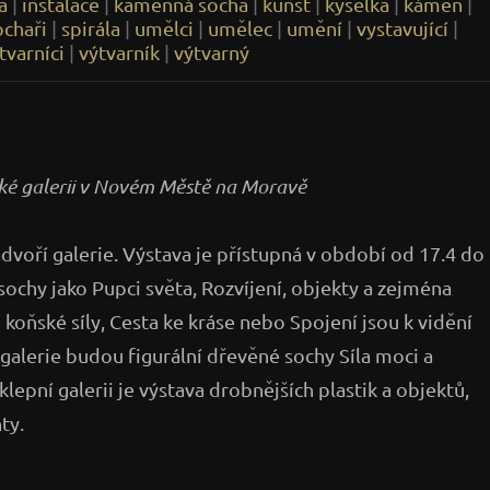
a
|
instalace
|
kamenná socha
|
kunst
|
kyselka
|
kámen
|
ochaři
|
spirála
|
umělci
|
umělec
|
umění
|
vystavující
|
tvarníci
|
výtvarník
|
výtvarný
cké galerii v Novém Městě na Moravě
ádvoří galerie. Výstava je přístupná v období od 17.4 do
ochy jako Pupci světa, Rozvíjení, objekty a zejména
 koňské síly, Cesta ke kráse nebo Spojení jsou k vidění
galerie budou figurální dřevěné sochy Síla moci a
lepní galerii je výstava drobnějších plastik a objektů,
ty.