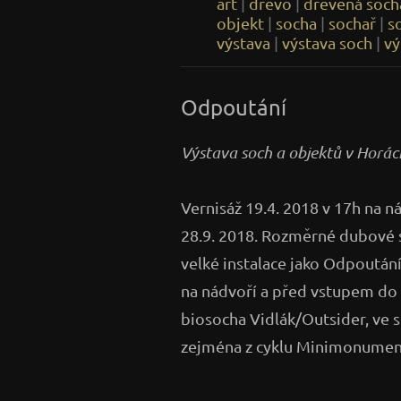
art
|
dřevo
|
dřevěná soch
objekt
|
socha
|
sochař
|
s
výstava
|
výstava soch
|
vý
Odpoutání
Výstava soch a objektů v Horá
Vernisáž 19.4. 2018 v 17h na n
28.9. 2018. Rozměrné dubové s
velké instalace jako Odpoutání
na nádvoří a před vstupem do 
biosocha Vidlák/Outsider, ve sk
zejména z cyklu Minimonumen