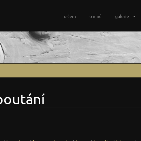
o čem
o mně
galerie
poutání