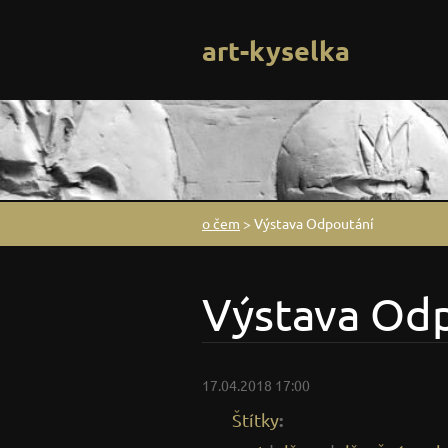
art-kyselka
o čem
>
Výstava Odpoutání
Výstava Od
17.04.2018 17:00
:
Štítky