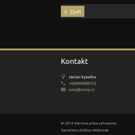
Zpět
Kontakt
václav kyselka
+420604288153
vaky@vol
ny.cz
© 2014 Všechna práva vyhrazena.
Vytvořeno službou
Webnode