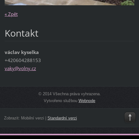
« Zpět
Kontakt
václav kyselka
+420604288153
vaky@vol
ny.cz
© 2014 Všechna práva vyhrazena.
Vytvořeno službou
Webnode
Zobrazit:
Mobilní verzi
|
Standardní verzi