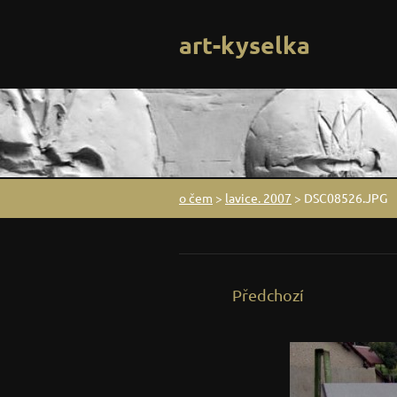
art-kyselka
o čem
>
lavice. 2007
>
DSC08526.JPG
Předchozí