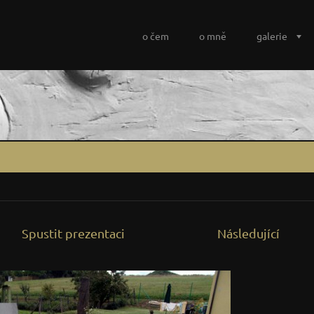
o čem
o mně
galerie
Spustit prezentaci
Následující